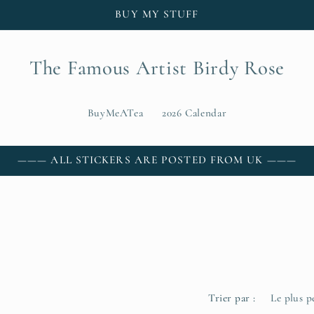
BUY MY STUFF
The Famous Artist Birdy Rose
BuyMeATea
2026 Calendar
——— ALL STICKERS ARE POSTED FROM UK ———
Trier par :