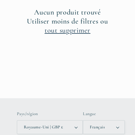
c
Aucun produit trouvé
t
Utiliser moins de filtres ou
tout supprimer
i
o
n
:
Pays/région
Langue
Royaume-Uni | GBP £
Français