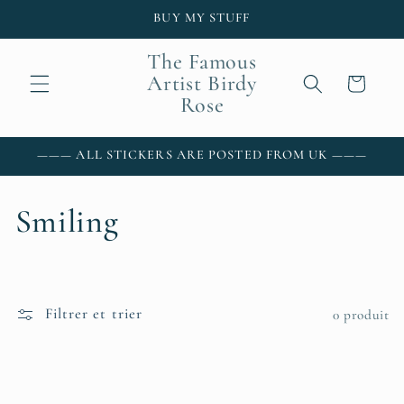
et passer
BUY MY STUFF
au
contenu
The Famous
Artist Birdy
Panier
Rose
——— ALL STICKERS ARE POSTED FROM UK ———
C
Smiling
o
l
Filtrer et trier
0 produit
l
e